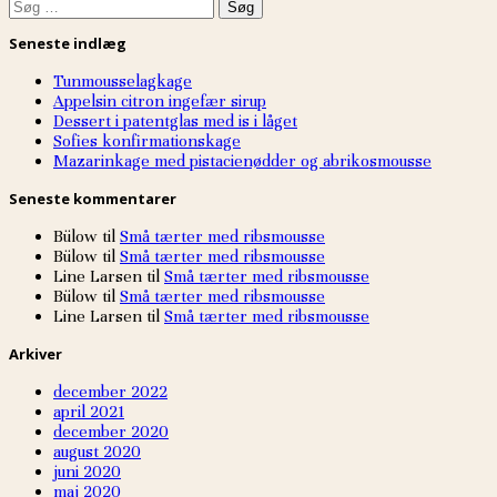
Søg
efter:
Seneste indlæg
Tunmousselagkage
Appelsin citron ingefær sirup
Dessert i patentglas med is i låget
Sofies konfirmationskage
Mazarinkage med pistacienødder og abrikosmousse
Seneste kommentarer
Bülow
til
Små tærter med ribsmousse
Bülow
til
Små tærter med ribsmousse
Line Larsen
til
Små tærter med ribsmousse
Bülow
til
Små tærter med ribsmousse
Line Larsen
til
Små tærter med ribsmousse
Arkiver
december 2022
april 2021
december 2020
august 2020
juni 2020
maj 2020