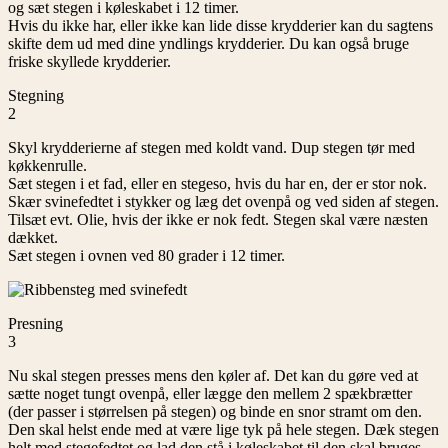
og sæt stegen i køleskabet i 12 timer.
Hvis du ikke har, eller ikke kan lide disse krydderier kan du sagtens
skifte dem ud med dine yndlings krydderier. Du kan også bruge
friske skyllede krydderier.
Stegning
2
Skyl krydderierne af stegen med koldt vand. Dup stegen tør med
køkkenrulle.
Sæt stegen i et fad, eller en stegeso, hvis du har en, der er stor nok.
Skær svinefedtet i stykker og læg det ovenpå og ved siden af stegen.
Tilsæt evt. Olie, hvis der ikke er nok fedt. Stegen skal være næsten
dækket.
Sæt stegen i ovnen ved 80 grader i 12 timer.
Presning
3
Nu skal stegen presses mens den køler af. Det kan du gøre ved at
sætte noget tungt ovenpå, eller lægge den mellem 2 spækbrætter
(der passer i størrelsen på stegen) og binde en snor stramt om den.
Den skal helst ende med at være lige tyk på hele stegen. Dæk stegen
helt med stegefedtet og lad den stå i køleskabet til den skal bruges.