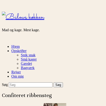
Bülows
køkken
Mad og kage. Mest kage.
Hjem
Opskrifter
Snik snak
Små kager
Gærdej
Bagværk
Rejser
Om mig
Søg
Confiteret ribbensteg