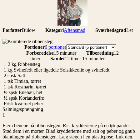
Forfatter
Bülow
Kategori
Aftensmad
Sværhedsgrad
Let
Portioner
Portioner
6 portioner
Forberedelse
15 minutter
Tilberedning
12
timer
Samlet
12 timer 15 minutter
1-2 kg Ribbensteg
1
kg
Svinefedt eller ligedele Solsikkeolie og svinefedt
2
spsk
Salt
1
tsk
Timian, tørret
1
tsk
Rosmarin, tørret
½
spsk
Enebær, hel
½
spsk
Korianderfrø
Frisk kværnet peber
Saltning/sprængning
1
Fjern benene på ribbenstegen. Rist krydderierne på en tør pande.
Stød dem i en morter. Blad krydderierne med salt og peber og gnub
blandingen på ribbenstegen. Læg stegen i en plasticpose. Luk den,