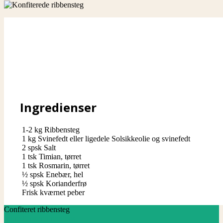
Ingredienser
1-2 kg Ribbensteg
1
kg
Svinefedt eller ligedele Solsikkeolie og svinefedt
2
spsk
Salt
1
tsk
Timian, tørret
1
tsk
Rosmarin, tørret
½
spsk
Enebær, hel
½
spsk
Korianderfrø
Frisk kværnet peber
Confiteret ribbensteg
Ingredienser
Directions