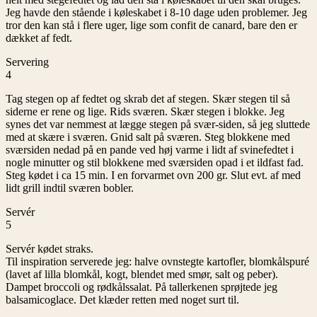
Jeg havde den stående i køleskabet i 8-10 dage uden problemer. Jeg
tror den kan stå i flere uger, lige som confit de canard, bare den er
dækket af fedt.
Servering
4
Tag stegen op af fedtet og skrab det af stegen. Skær stegen til så
siderne er rene og lige. Rids sværen. Skær stegen i blokke. Jeg
synes det var nemmest at lægge stegen på svær-siden, så jeg sluttede
med at skære i sværen. Gnid salt på sværen. Steg blokkene med
sværsiden nedad på en pande ved høj varme i lidt af svinefedtet i
nogle minutter og stil blokkene med sværsiden opad i et ildfast fad.
Steg kødet i ca 15 min. I en forvarmet ovn 200 gr. Slut evt. af med
lidt grill indtil sværen bobler.
Servér
5
Servér kødet straks.
Til inspiration serverede jeg: halve ovnstegte kartofler, blomkålspuré
(lavet af lilla blomkål, kogt, blendet med smør, salt og peber).
Dampet broccoli og rødkålssalat. På tallerkenen sprøjtede jeg
balsamicoglace. Det klæder retten med noget surt til.