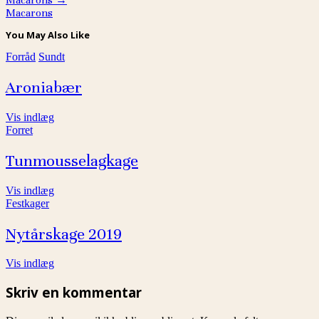
Macarons
→
Macarons
You May Also Like
Forråd
Sundt
Aroniabær
Vis indlæg
Forret
Tunmousselagkage
Vis indlæg
Festkager
Nytårskage 2019
Vis indlæg
Skriv en kommentar