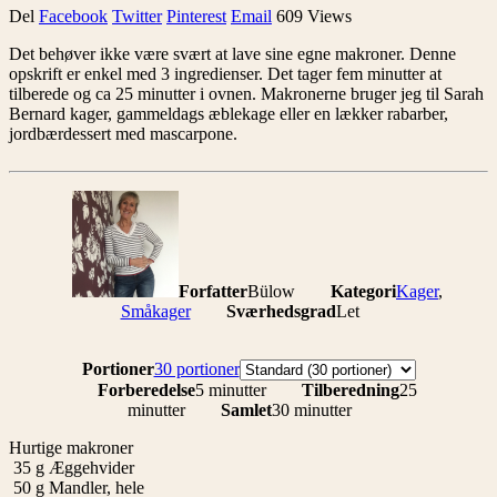
Del
Facebook
Twitter
Pinterest
Email
609 Views
Det behøver ikke være svært at lave sine egne makroner. Denne
opskrift er enkel med 3 ingredienser. Det tager fem minutter at
tilberede og ca 25 minutter i ovnen. Makronerne bruger jeg til Sarah
Bernard kager, gammeldags æblekage eller en lækker rabarber,
jordbærdessert med mascarpone.
Forfatter
Bülow
Kategori
Kager
,
Småkager
Sværhedsgrad
Let
Portioner
Portioner
30 portioner
Forberedelse
5 minutter
Tilberedning
25
minutter
Samlet
30 minutter
Hurtige makroner
35
g
Æggehvider
50
g
Mandler, hele