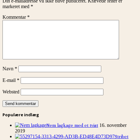
Din e-mailadresse vil ikke blive publiceret.
Krævede felter er
markeret med
*
Kommentar
*
Navn
*
E-mail
*
Websted
Populære indlæg
Nem lagkage med et tvist
16. november
2019
Stribet