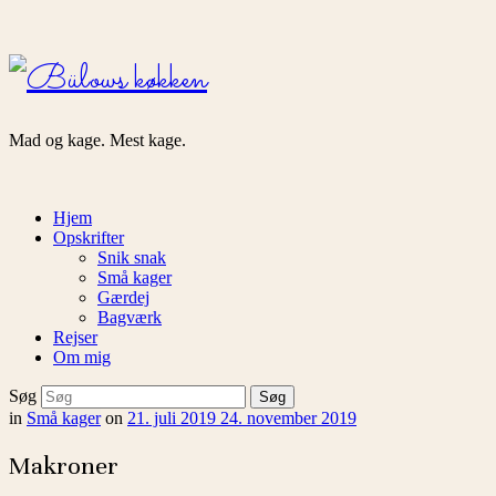
Bülows
køkken
Mad og kage. Mest kage.
Hjem
Opskrifter
Snik snak
Små kager
Gærdej
Bagværk
Rejser
Om mig
Søg
in
Små kager
on
21. juli 2019
24. november 2019
Makroner