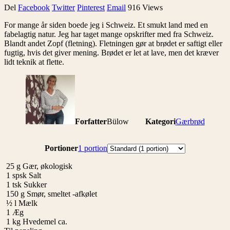
Del
Facebook
Twitter
Pinterest
Email
916 Views
For mange år siden boede jeg i Schweiz. Et smukt land med en
fabelagtig natur. Jeg har taget mange opskrifter med fra Schweiz.
Blandt andet Zopf (fletning). Fletningen gør at brødet er saftigt eller
fugtig, hvis det giver mening. Brødet er let at lave, men det kræver
lidt teknik at flette.
Forfatter
Bülow
Kategori
Gærbrød
Portioner
Portioner
1 portion
25
g
Gær, økologisk
1
spsk
Salt
1
tsk
Sukker
150
g
Smør, smeltet -afkølet
½
l
Mælk
1
Æg
1
kg
Hvedemel ca.