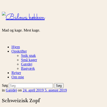
Bülows
køkken
Mad og kage. Mest kage.
Hjem
Opskrifter
Snik snak
Små kager
Gærdej
Bagværk
Rejser
Om mig
Søg
in
Gærdej
on
24. april 2019
5. august 2019
Schweizisk Zopf