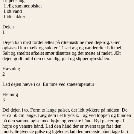
Til pensling
1
Æg sammenpisket
Lidt vand
Lidt sukker
Dejen
1
Dejen kan med fordel æltes på røremaskine med dejkrog. Gær
opløses i lun mælk og sukker. Tilsæt æg og rør derefter lidt mel i.
Salt og smeltet afkølet smør tilsættes og det meste af melet. Ælt
dejen godt indtil den er smidig, glat og slipper røreskålen.
Hævning
2
Lad dejen hæve i ca. En time ved stuetemperatur
Fletning
3
Del dejen i to. Form to lange pølser, der lidt tykkere på midten. De
er ca 50 cm lange. Læg dem i et kryds x. Tag ved toppen og bunden
på den samme pølse med højre og venstre hånd. Byt placering af
højre og venstre hånd. Lad den hånd der er øverst tage fat i den
modsatte øverste pølse og ligeledes lad den nederste hånd tage fat i