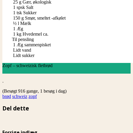
25
g
Gær, økologisk
1
spsk
Salt
1
tsk
Sukker
150
g
Smør, smeltet -afkølet
½
l
Mælk
1
Æg
1
kg
Hvedemel ca.
Til pensling
1
Æg sammenpisket
Lidt vand
Lidt sukker
Zopf – schweizisk fletbrød
Ingredienser
Directions
.
(Besøgt 916 gange, 1 besøg i dag)
brød
schweiz
zopf
Del dette
Forrige indlæg